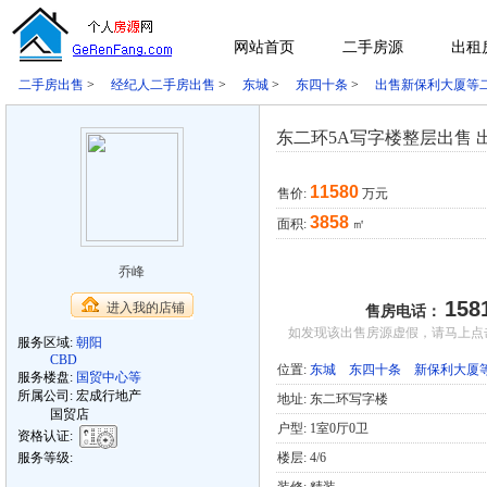
网站首页
二手房源
出租
二手房出售
>
经纪人二手房出售
>
东城
>
东四十条
>
出售新保利大厦等
东二环5A写字楼整层出售 
11580
售价:
万元
3858
面积:
㎡
乔峰
158
进入我的店铺
售房电话：
如发现该出售房源虚假，请马上点
服务区域:
朝阳
CBD
位置:
东城
东四十条
新保利大厦
服务楼盘:
国贸中心等
所属公司:
宏成行地产
地址: 东二环写字楼
国贸店
户型: 1室0厅0卫
资格认证:
服务等级:
楼层: 4/6