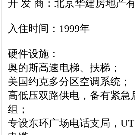
开 发 商：北京华建房地产
入住时间：1999年
硬件设施：
奥的斯高速电梯、扶梯；
美国约克多分区空调系统；
高低压双路供电，备有紧急
组；
专设东环广场电话支局，UT