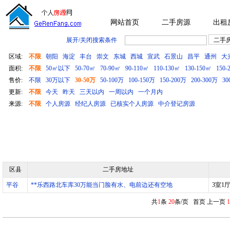
网站首页
二手房源
出租
展开/关闭搜索条件
区域:
不限
朝阳
海淀
丰台
崇文
东城
西城
宣武
石景山
昌平
通州
大
面积:
不限
50㎡以下
50-70㎡
70-90㎡
90-110㎡
110-130㎡
130-150㎡
150-
售价:
不限
30万以下
30-50万
50-100万
100-150万
150-200万
200-300万
30
更新:
不限
今天
昨天
三天以内
一周以内
一个月内
来源:
不限
个人房源
经纪人房源
已核实个人房源
中介登记房源
区县
二手房地址
平谷
**乐西路北车库30万能当门脸有水、电前边还有空地
3室1
共
1
条
20
条/页 首页 上一页