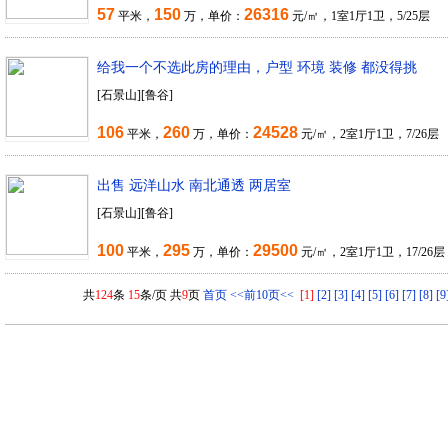
57
150
26316
平米，
万，单价：
元/㎡，1室1厅1卫，5/25层
给我一个不选此房的理由，户型 环境 装修 都没得挑
[石景山][鲁谷]
106
260
24528
平米，
万，单价：
元/㎡，2室1厅1卫，7/26层
出售 远洋山水 南北通透 两居室
[石景山][鲁谷]
100
295
29500
平米，
万，单价：
元/㎡，2室1厅1卫，17/26层
共
124
条
15
条/页 共
9
页
首页
<<前10页<<
[1]
[2]
[3]
[4]
[5]
[6]
[7]
[8]
[9