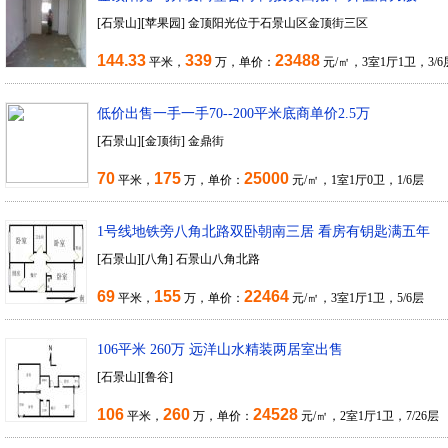
[石景山][苹果园] 金顶阳光位于石景山区金顶街三区
144.33
339
23488
平米，
万，单价：
元/㎡，3室1厅1卫，3/6
低价出售一手一手70--200平米底商单价2.5万
[石景山][金顶街] 金鼎街
70
175
25000
平米，
万，单价：
元/㎡，1室1厅0卫，1/6层
1号线地铁旁八角北路双卧朝南三居 看房有钥匙满五年
[石景山][八角] 石景山八角北路
69
155
22464
平米，
万，单价：
元/㎡，3室1厅1卫，5/6层
106平米 260万 远洋山水精装两居室出售
[石景山][鲁谷]
106
260
24528
平米，
万，单价：
元/㎡，2室1厅1卫，7/26层