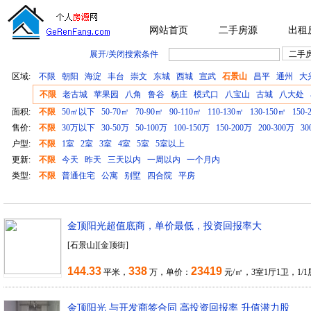
网站首页
二手房源
出租
展开/关闭搜索条件
区域:
不限
朝阳
海淀
丰台
崇文
东城
西城
宣武
石景山
昌平
通州
大
不限
老古城
苹果园
八角
鲁谷
杨庄
模式口
八宝山
古城
八大处
面积:
不限
50㎡以下
50-70㎡
70-90㎡
90-110㎡
110-130㎡
130-150㎡
150-
售价:
不限
30万以下
30-50万
50-100万
100-150万
150-200万
200-300万
30
户型:
不限
1室
2室
3室
4室
5室
5室以上
更新:
不限
今天
昨天
三天以内
一周以内
一个月内
类型:
不限
普通住宅
公寓
别墅
四合院
平房
金顶阳光超值底商，单价最低，投资回报率大
[石景山][金顶街]
144.33
338
23419
平米，
万，单价：
元/㎡，3室1厅1卫，1/1
金顶阳光 与开发商签合同 高投资回报率 升值潜力股