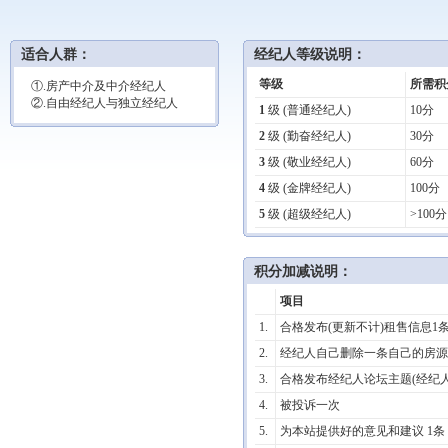
适合人群：
经纪人等级说明：
等级
所需积
①.房产中介及中介经纪人
②.自由经纪人与独立经纪人
1
级 (普通经纪人)
10分
2
级 (勤奋经纪人)
30分
3
级 (敬业经纪人)
60分
4
级 (金牌经纪人)
100分
5
级 (超级经纪人)
>100分
积分加减说明：
项目
1.
合格发布(更新不计)租售信息1
2.
经纪人自己删除一条自己的房源
3.
合格发布经纪人论坛主题(经纪人
4.
被投诉一次
5.
为本站提供好的意见和建议 1条