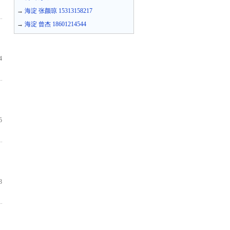
→
海淀 张颜琼 15313158217
→
海淀 曾杰 18601214544
4
5
3