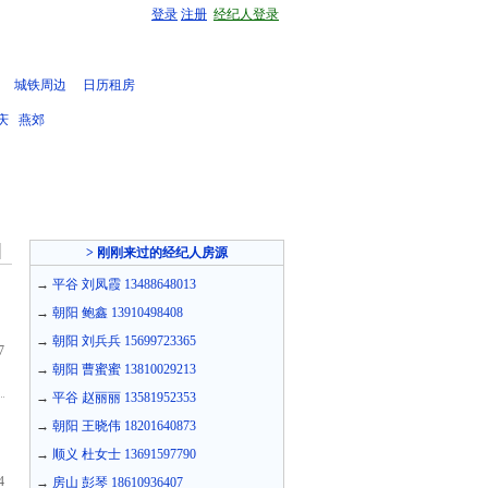
登录
注册
经纪人登录
城铁周边
日历租房
庆
燕郊
> 刚刚来过的经纪人房源
→
平谷 刘凤霞 13488648013
→
朝阳 鲍鑫 13910498408
→
朝阳 刘兵兵 15699723365
7
→
朝阳 曹蜜蜜 13810029213
→
平谷 赵丽丽 13581952353
→
朝阳 王晓伟 18201640873
→
顺义 杜女士 13691597790
4
→
房山 彭琴 18610936407