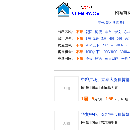
网站首
展开/关闭搜索条件
出租区域:
不限
朝阳
海淀
丰台
崇文
东
出租户型:
不限
1居
2居
3居
4居
5居
合
房屋面积:
不限
20㎡以下
20-40㎡
40-60㎡
房屋租金:
不限
1000以下
1000-3000
3000-4
更新时间:
不限
今天
昨天
三天以内
一周
中粮广场、京泰大厦租赁部138
[朝阳][国贸] 新恒基大厦
无图
1居
5
156
，
元/月，
㎡，1/1
华贸中心、金地中心租赁部138
[朝阳][国贸] 东方梅地亚
无图