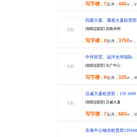
写字楼
7
440
，
元/月，
㎡，1
四惠大厦、通惠大厦租赁部138
[朝阳][国贸] 四惠卓明
无图
写字楼
4
3750
，
元/月，
㎡，
中环世贸、远洋光华国际、京广
[朝阳][国贸] 京广中心
无图
写字楼
8
328
，
元/月，
㎡，16
汉威大厦租赁部：139 1049
[朝阳][国贸] 汉威大厦
无图
写字楼
7
680
，
元/月，
㎡，10
东海中心物业租赁部139104