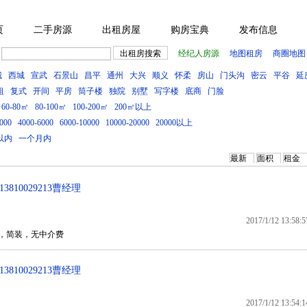
页
二手房源
出租房屋
购房宝典
发布信息
经纪人房源
地图租房
商圈地图
城
西城
宣武
石景山
昌平
通州
大兴
顺义
怀柔
房山
门头沟
密云
平谷
延
租
复式
开间
平房
筒子楼
独院
别墅
写字楼
底商
门脸
60-80㎡
80-100㎡
100-200㎡
200㎡以上
000
4000-6000
6000-10000
10000-20000
20000以上
以内
一个月内
最新
面积
租金
10029213曹经理
2017/1/12 13:58:5
层 ，简装，无中介费
10029213曹经理
2017/1/12 13:54:1